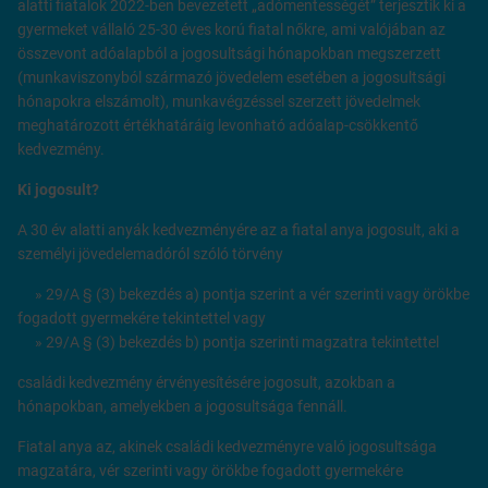
alatti fiatalok 2022-ben bevezetett „adómentességét” terjesztik ki a
gyermeket vállaló 25-30 éves korú fiatal nőkre, ami valójában az
összevont adóalapból a jogosultsági hónapokban megszerzett
(munkaviszonyból származó jövedelem esetében a jogosultsági
hónapokra elszámolt), munkavégzéssel szerzett jövedelmek
meghatározott értékhatáráig levonható adóalap-csökkentő
kedvezmény.
Ki jogosult?
A 30 év alatti anyák kedvezményére az a fiatal anya jogosult, aki a
személyi jövedelemadóról szóló törvény
» 29/A § (3) bekezdés a) pontja szerint a vér szerinti vagy örökbe
fogadott gyermekére tekintettel vagy
» 29/A § (3) bekezdés b) pontja szerinti magzatra tekintettel
családi kedvezmény érvényesítésére jogosult, azokban a
hónapokban, amelyekben a jogosultsága fennáll.
Fiatal anya az, akinek családi kedvezményre való jogosultsága
magzatára, vér szerinti vagy örökbe fogadott gyermekére