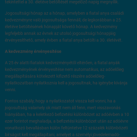
tekintettel a 30. életéve betöltését megelőző napig megnyílik.
Jogosultsági hónap az a hónap, amelyben a fiatal anya családi
kedvezményre való jogosultsága fennáll, de legkorábban a 25.
életéve betöltésének hónapját követő hónap. A kedvezmény
legfeljebb annak az évnek az utolsó jogosultsági hónapjáig
érvényesíthető, amely évben a fiatal anya betölti a 30. életévét.
A kedvezmény érvényesítése
A 25 év alatti fiatalok kedvezményétől eltérően, a fiatal anyák
kedvezményének érvényesítése nem automatikus, az adóelőleg
megállapítására kötelezett kifizető részére adóelőleg-
nyilatkozatban nyilatkoznia kell a jogosultnak, ha igénybe kívánja
venni.
Fontos szabály, hogy a nyilatkozatot vissza kell vonni, ha a
jogosultság valamely ok miatt nem áll fenn, mert visszavonás
hiányában, ha a keletkező befizetési különbözet az adóévben a 10
ezer forintot meghaladja, a befizetési különbözet után az adóévre
vonatkozó bevallásban külön feltüntetve 12 százalék különbözeti
bírságot kell megállapítani, amelyet a személyi jövedelemadó-