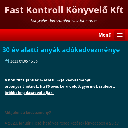
Fast Kontroll Könyvelő Kft
könyvelés, bérszámfejtés, adótervezés
Menü
30 év alatti anyák adókedvezménye
2023.01.05 15:36
A nők 2023. január 1-jétől új SZJA kedvezményt
érvényesíthetnek, ha 30 éves koruk előtt gyermek szülését,
örökbefogadását vállalják.
Mit jelent a kedvezmény?
A 2023. január 1-jétől hatályos rendelkezések lényegében a 25 év