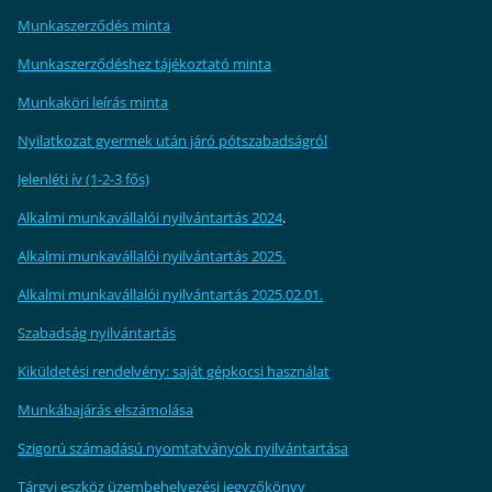
M
unkaszerződés minta
Munkaszerződéshez tájékoztató minta
Munkaköri leírás minta
Nyilatkozat gyermek után járó pótszabadságról
Jelenléti ív (1-2-3 fős)
Alkalmi munkavállalói nyilvántartás 2024
.
Alkalmi munkavállalói nyilvántartás 2025.
Alkalmi munkavállalói nyilvántartás 2025.02.01.
Szabadság nyilvántartás
Kiküldetési rendelvény: saját gépkocsi használat
Munkábajárás elszámolása
Szigorú számadású nyomtatványok nyilvántartása
Tárgyi eszköz ü
zembehelyezési jegyzőkönyv