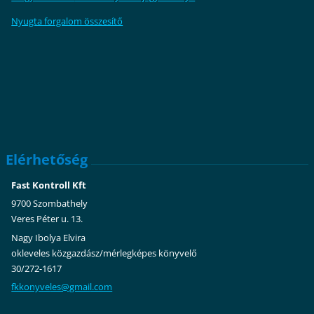
Nyugta forgalom összesítő
Elérhetőség
Fast Kontroll Kft
9700 Szombathely
Veres Péter u. 13.
Nagy Ibolya Elvira
okleveles közgazdász/mérlegképes könyvelő
30/272-1617
fkkonyve
les@gmai
l.com