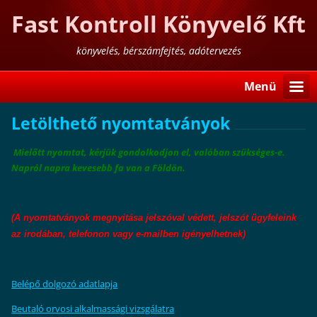
Fast Kontroll Könyvelő Kft
könyvelés, bérszámfejtés, adótervezés
Menü
Letölthető nyomtatványok
Mielőtt nyomtat, kérjük gondolkodjon el, valóban szükséges-e.
Napról napra kevesebb fa van a Földön.
(A nyomtatványok megnyitása jelszóval védett, jelszót ügyfeleink
az irodában, telefonon vagy e-mailben igényelhetnek)
Belépő dolgozó adatlapja
Beutaló orvosi alkalmassági vizsgálatra