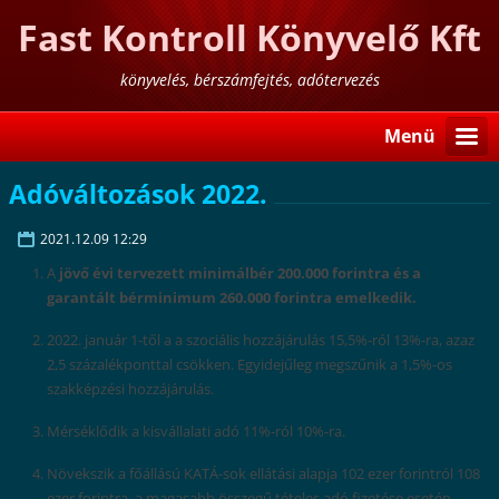
Fast Kontroll Könyvelő Kft
könyvelés, bérszámfejtés, adótervezés
Menü
Adóváltozások 2022.
2021.12.09 12:29
A
jövő évi tervezett minimálbér 200.000 forintra és a
garantált bérminimum 260.000 forintra emelkedik.
2022. január 1-től a a szociális hozzájárulás 15,5%-ról 13%-ra, azaz
2,5 százalékponttal csökken. Egyidejűleg megszűnik a 1,5%-os
szakképzési hozzájárulás.
Mérséklődik a kisvállalati adó 11%-ról 10%-ra.
Növekszik a főállású KATÁ-sok ellátási alapja 102 ezer forintról 108
ezer forintra, a magasabb összegű tételes adó fizetése esetén