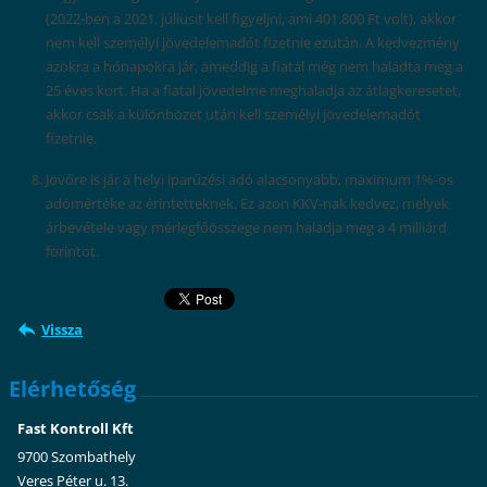
(2022-ben a 2021. júliusit kell figyeljni, ami 401.800 Ft volt), akkor
nem kell személyi jövedelemadót fizetnie ezután. A kedvezmény
azokra a hónapokra jár, ameddig a fiatal még nem haladta meg a
25 éves kort. Ha a fiatal jövedelme meghaladja az átlagkeresetet,
akkor csak a különbözet után kell személyi jövedelemadót
fizetnie.
Jövőre is jár a helyi iparűzési adó alacsonyabb, maximum 1%-os
adómértéke az érintetteknek. Ez azon KKV-nak kedvez, melyek
árbevétele vagy mérlegfőösszege nem haladja meg a 4 milliárd
forintot.
Vissza
Elérhetőség
Fast Kontroll Kft
9700 Szombathely
Veres Péter u. 13.