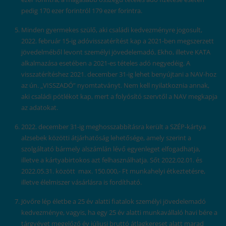
pedig 170 ezer forintról 179 ezer forintra.
Minden gyermekes szülő, aki családi kedvezményre jogosult,
2022. február 15-ig adóvisszatérítést kap a 2021-ben megszerzett
jövedelméből levont személyi jövedelemadó, Ekho, illetve KATA
alkalmazása esetében a 2021-es tételes adó negyedéig. A
visszatérítéshez 2021. december 31-ig lehet benyújtani a NAV-hoz
az ún. „VISSZADÓ” nyomtatványt. Nem kell nyilatkoznia annak,
aki családi pótlékot kap, mert a folyósító szervtől a NAV megkapja
az adatokat.
2022. december 31-ig meghosszabbításra került a SZÉP-kártya
alzsebek közötti átjárhatóság lehetősége, amely szerint a
szolgáltató bármely alszámlán lévő egyenleget elfogadhatja,
illetve a kártyabirtokos azt felhasználhatja. Sőt 2022.02.01. és
2022.05.31. között max. 150.000,- Ft munkahelyi étkeztetésre,
illetve élelmiszer vásárlásra is fordítható.
Jövőre lép életbe a 25 év alatti fiatalok személyi jövedelemadó
kedvezménye, vagyis, ha egy 25 év alatti munkavállaló havi bére a
tárgyévet megelőző év júliusi bruttó átlagkereset alatt marad