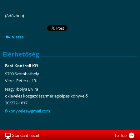
(Adózóna)
Vissza
Elérhetőség
Fast Kontroll Kft
9700 Szombathely
Veres Péter u. 13.
Nagy Ibolya Elvira
okleveles közgazdász/mérlegképes könyvelő
30/272-1617
fkkonyve
les@gmai
l.com
Standard nézet
To Top