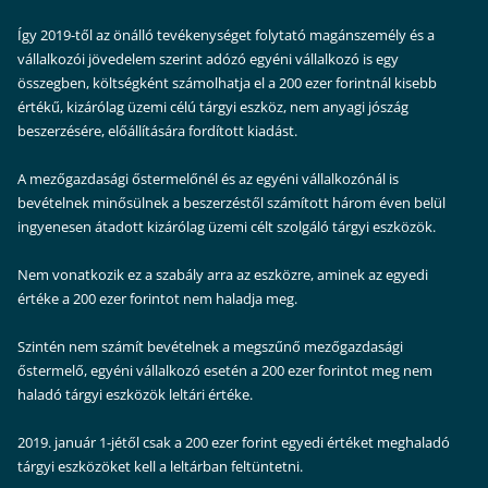
Így 2019-től az önálló tevékenységet folytató magánszemély és a
vállalkozói jövedelem szerint adózó egyéni vállalkozó is egy
összegben, költségként számolhatja el a 200 ezer forintnál kisebb
értékű, kizárólag üzemi célú tárgyi eszköz, nem anyagi jószág
beszerzésére, előállítására fordított kiadást.
A mezőgazdasági őstermelőnél és az egyéni vállalkozónál is
bevételnek minősülnek a beszerzéstől számított három éven belül
ingyenesen átadott kizárólag üzemi célt szolgáló tárgyi eszközök.
Nem vonatkozik ez a szabály arra az eszközre, aminek az egyedi
értéke a 200 ezer forintot nem haladja meg.
Szintén nem számít bevételnek a megszűnő mezőgazdasági
őstermelő, egyéni vállalkozó esetén a 200 ezer forintot meg nem
haladó tárgyi eszközök leltári értéke.
2019. január 1-jétől csak a 200 ezer forint egyedi értéket meghaladó
tárgyi eszközöket kell a leltárban feltüntetni.