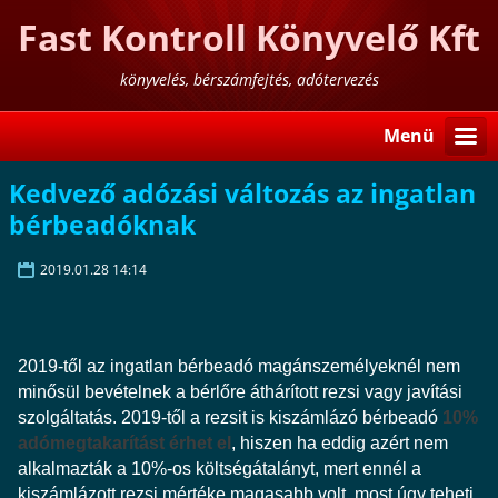
Fast Kontroll Könyvelő Kft
könyvelés, bérszámfejtés, adótervezés
Menü
Kedvező adózási változás az ingatlan
bérbeadóknak
2019.01.28 14:14
2019-től az ingatlan bérbeadó magánszemélyeknél nem
minősül bevételnek a bérlőre áthárított rezsi vagy javítási
szolgáltatás. 2019-től a rezsit is kiszámlázó bérbeadó
10%
adómegtakarítást érhet el
, hiszen ha eddig azért nem
alkalmazták a 10%-os költségátalányt, mert ennél a
kiszámlázott rezsi mértéke magasabb volt, most úgy teheti