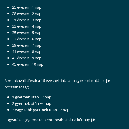
25 évesen +1 nap
28 évesen +2 nap
31 évesen +3 nap
33 évesen +4 nap
35 évesen +5 nap
37 évesen +6 nap
39 évesen +7 nap
41 évesen +8 nap
43 évesen +9 nap
45 évesen +10 nap
A munkavállalónak a 16 évesnél fiatalabb gyermeke után is jár
pótszabadság:
1 gyermek után +2 nap
2 gyermek után +4 nap
3 vagy több gyermek után +7 nap
Fogyatékos gyermekenként további plusz két nap jár.