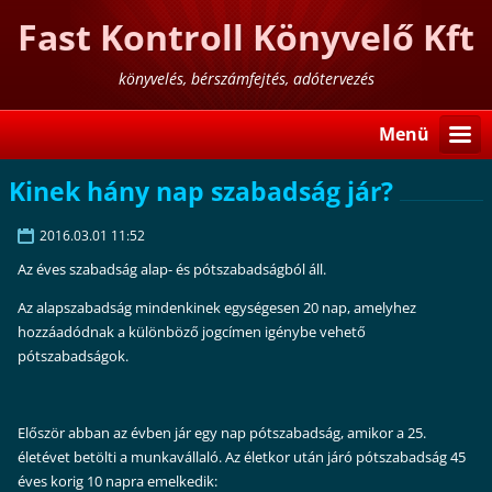
Fast Kontroll Könyvelő Kft
könyvelés, bérszámfejtés, adótervezés
Menü
Kinek hány nap szabadság jár?
2016.03.01 11:52
Az éves szabadság alap- és pótszabadságból áll.
Az alapszabadság mindenkinek egységesen 20 nap, amelyhez
hozzáadódnak a különböző jogcímen igénybe vehető
pótszabadságok.
Először abban az évben jár egy nap pótszabadság, amikor a 25.
életévet betölti a munkavállaló. Az életkor után járó pótszabadság 45
éves korig 10 napra emelkedik: