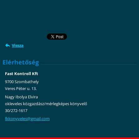
Vissza
Elérhetőség
Fast Kontroll Kft
9700 Szombathely
Veres Péter u. 13.
Nagy Ibolya Elvira
okleveles közgazdász/mérlegképes könyvelő
30/272-1617
fkkonyve
les@gmai
l.com