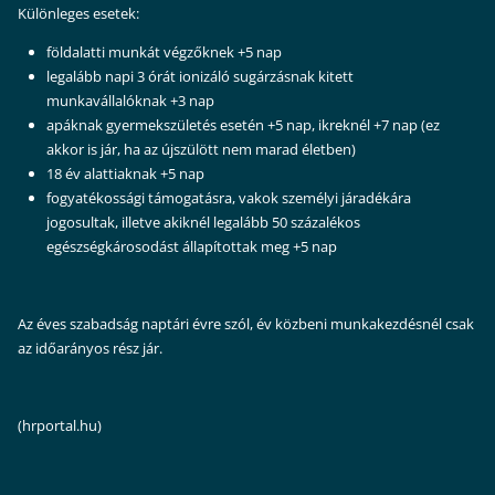
Különleges esetek:
földalatti munkát végzőknek +5 nap
legalább napi 3 órát ionizáló sugárzásnak kitett
munkavállalóknak +3 nap
apáknak gyermekszületés esetén +5 nap, ikreknél +7 nap (ez
akkor is jár, ha az újszülött nem marad életben)
18 év alattiaknak +5 nap
fogyatékossági támogatásra, vakok személyi járadékára
jogosultak, illetve akiknél legalább 50 százalékos
egészségkárosodást állapítottak meg +5 nap
Az éves szabadság naptári évre szól, év közbeni munkakezdésnél csak
az időarányos rész jár.
(hrportal.hu)