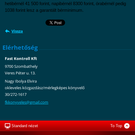
hetibérnél 41 500 forint, napibérnél 8300 forint, órabérnél pedig
1038 forint lesz a garantált bérminimum.
Vissza
Elérhetőség
Fast Kontroll Kft
9700 Szombathely
Veres Péter u. 13.
Nagy Ibolya Elvira
okleveles közgazdász/mérlegképes könyvelő
30/272-1617
fkkonyve
les@gmai
l.com
Standard nézet
To Top