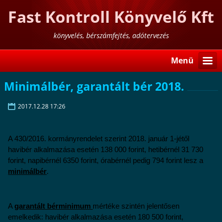
Fast Kontroll Könyvelő Kft
könyvelés, bérszámfejtés, adótervezés
Menü
Minimálbér, garantált bér 2018.
2017.12.28 17:26
A 430/2016. kormányrendelet szerint 2018. január 1-jétől
havibér alkalmazása esetén 138 000 forint, hetibérnél 31 730
forint, napibérnél 6350 forint, órabérnél pedig 794 forint lesz a
minimálbér
.
A
garantált bérminimum
mértéke szintén jelentősen
emelkedik: havibér alkalmazása esetén 180 500 forint,