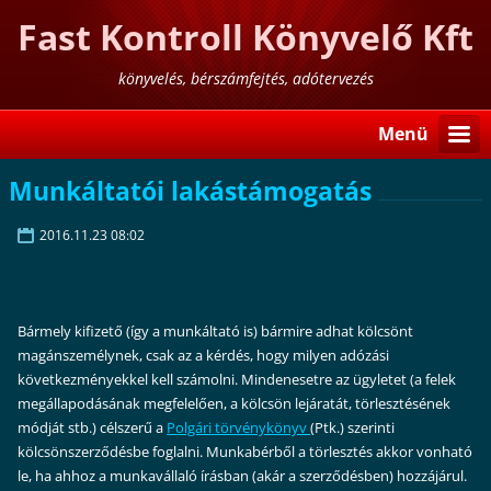
Fast Kontroll Könyvelő Kft
könyvelés, bérszámfejtés, adótervezés
Menü
Munkáltatói lakástámogatás
2016.11.23 08:02
Bármely kifizető (így a munkáltató is) bármire adhat kölcsönt
magánszemélynek, csak az a kérdés, hogy milyen adózási
következményekkel kell számolni. Mindenesetre az ügyletet (a felek
megállapodásának megfelelően, a kölcsön lejáratát, törlesztésének
módját stb.) célszerű a
Polgári törvénykönyv
(Ptk.) szerinti
kölcsönszerződésbe foglalni. Munkabérből a törlesztés akkor vonható
le, ha ahhoz a munkavállaló írásban (akár a szerződésben) hozzájárul.