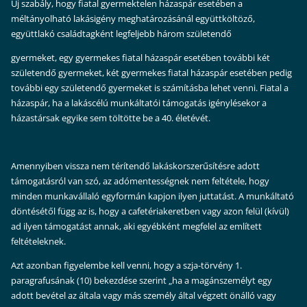
Új szabály, hogy fiatal gyermektelen házaspár esetében a
méltányolható lakásigény meghatározásánál együttköltöző,
együttlakó családtagként legfeljebb három születendő
gyermeket, egy gyermekes fiatal házaspár esetében további két
születendő gyermeket, két gyermekes fiatal házaspár esetében pedig
további egy születendő gyermeket is számításba lehet venni. Fiatal a
házaspár, ha a lakáscélú munkáltatói támogatás igénylésekor a
házastársak egyike sem töltötte be a 40. életévét.
Amennyiben vissza nem térítendő lakáskorszerűsítésre adott
támogatásról van szó, az adómentességnek nem feltétele, hogy
minden munkavállaló egyformán kapjon ilyen juttatást. A munkáltató
döntésétől függ az is, hogy a cafetériakeretben vagy azon felül (kívül)
ad ilyen támogatást annak, aki egyébként megfelel az említett
feltételeknek.
Azt azonban figyelembe kell venni, hogy a szja-törvény 1.
paragrafusának (10) bekezdése szerint „ha a magánszemélyt egy
adott bevétel az általa vagy más személy által végzett önálló vagy