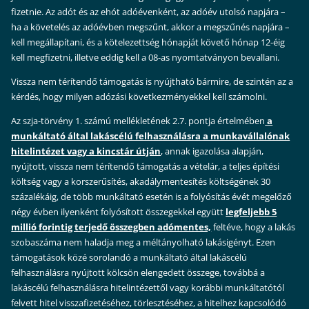
fizetnie. Az adót és az ehót adóévenként, az adóév utolsó napjára –
ha a követelés az adóévben megszűnt, akkor a megszűnés napjára –
kell megállapítani, és a kötelezettség hónapját követő hónap 12-éig
kell megfizetni, illetve eddig kell a 08-as nyomtatványon bevallani.
Vissza nem térítendő támogatás is nyújtható bármire, de szintén az a
kérdés, hogy milyen adózási következményekkel kell számolni.
Az szja-törvény 1. számú mellékletének 2.7. pontja értelmében
a
munkáltató által lakáscélú felhasználásra a munkavállalónak
hitelintézet vagy a kincstár útján
, annak igazolása alapján,
nyújtott, vissza nem térítendő támogatás a vételár, a teljes építési
költség vagy a korszerűsítés, akadálymentesítés költségének 30
százalékáig, de több munkáltató esetén is a folyósítás évét megelőző
négy évben ilyenként folyósított összegekkel együtt
legfeljebb 5
millió forintig terjedő összegben adómentes,
feltéve, hogy a lakás
szobaszáma nem haladja meg a méltányolható lakásigényt. Ezen
támogatások közé sorolandó a munkáltató által lakáscélú
felhasználásra nyújtott kölcsön elengedett összege, továbbá a
lakáscélú felhasználásra hitelintézettől vagy korábbi munkáltatótól
felvett hitel visszafizetéséhez, törlesztéséhez, a hitelhez kapcsolódó