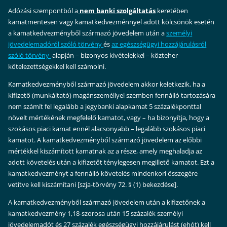
Adózási szempontból a
nem banki szolgáltatás
keretében
kamatmentesen vagy kamatkedvezménnyel adott kölcsönök esetén
a kamatkedvezményből származó jövedelem után a
személyi
jövedelemadóról szóló törvény
és
az egészségügyi hozzájárulásról
szóló törvény
alapján – bizonyos kivételekk
e
l – közteher-
kötelezettségekkel kell számolni.
Kamatkedvezményből származó jövedelem akkor keletkezik, ha a
kifizető (munkáltató) magánszeméllyel szemben fennálló tartozására
nem számít fel legalább a jegybanki alapkamat 5 százalékponttal
növelt mértékének megfelelő kamatot, vagy – ha bizonyítja, hogy a
szokásos piaci kamat ennél alacsonyabb – legalább szokásos piaci
kamatot. A kamatkedvezményből származó jövedelem az előbbi
mértékkel kiszámított kamatnak az a része, amely meghaladja az
adott követelés után a kifizetőt ténylegesen megillető kamatot. Ezt a
kamatkedvezményt a fennálló követelés mindenkori összegére
vetítve kell kiszámítani [szja-törvény 72. § (1) bekezdése].
A kamatkedvezményből származó jövedelem után a kifizetőnek a
kamatkedvezmény 1,18-szorosa után 15 százalék személyi
jövedelemadót és 27 százalék egészségügyi hozzájárulást (ehót) kell