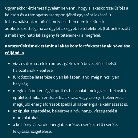
Ugyanakkor érdemes figyelembe venni, hogy a lakáskorszerűsítés a
kölcsön és a támogatás szempontjából egyaránt lakáscélú
felhasználásnak minősül, mely esetben nem keletkezik
adókötelezettség, ha az ügylet az egyéb feltételeknek (többek között
a méltányolható lakásigény feltételeinek) is megfelel.
Korszerűsítésnek számít a lakás komfortfokozatának növelése
céljából a
víz-, csatorna-, elektromos-, gázközmű bevezetése, belső
hálózatának kiépítése,
fürdőszoba létesítése olyan lakásban, ahol még nincs ilyen
helyiség,
megfelelő beltéri légállapoti és használati meleg vizet biztosító
épülettechnikai rendszer kialakítása vagy cseréje, beleértve a
megújuló energiaforrások (például napenergia) alkalmazását is,
az épület szigetelése, beleértve a hő-, hang-, vízszigetelési
munkálatokat,
a külső nyílászárók energiatakarékos cseréje, tető cseréje,
felújítása, szigetelése.