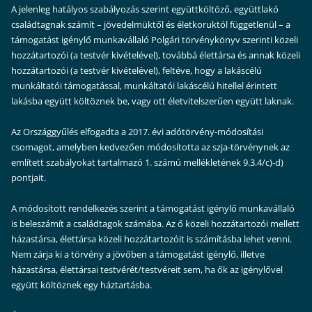
A jelenleg hatályos szabályozás szerint együttköltöző, együttlakó
családtagnak számít – jövedelmüktől és életkoruktól függetlenül – a
támogatást igénylő munkavállaló Polgári törvénykönyv szerinti közeli
hozzátartozói (a testvér kivételével), továbbá élettársa és annak közeli
hozzátartozói (a testvér kivételével), feltéve, hogy a lakáscélú
munkáltatói támogatással, munkáltatói lakáscélú hitellel érintett
lakásba együtt költöznek be, vagy ott életvitelszerűen együtt laknak.
Az Országgyűlés elfogadta a 2017. évi adótörvény-módosítási
csomagot, amelyben kedvezően módosította az szja-törvénynek az
említett szabályokat tartalmazó 1. számú mellékletének 9.3.4/c)-d)
pontjait.
A módosított rendelkezés szerint a támogatást igénylő munkavállaló
is beleszámít a családtagok számába. Az ő közeli hozzátartozói mellett
házastársa, élettársa közeli hozzátartozóit is számításba lehet venni.
Nem zárja ki a törvény a jövőben a támogatást igénylő, illetve
házastársa, élettársai testvérét/testvéreit sem, ha ők az igénylővel
együtt költöznek egy háztartásba.