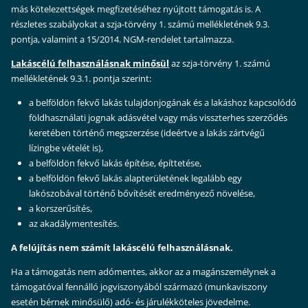
más kötelezettségek megfizetéséhez nyújtott támogatás is. A
részletes szabályokat a szja-törvény 1. számú mellékletének 9.3.
pontja, valamint a 15/2014. NGM-rendelet tartalmazza.
Lakáscélú felhasználásnak minősül
az szja-törvény 1. számú
mellékletének 9.3.1. pontja szerint:
a belföldön fekvő lakás tulajdonjogának és a lakáshoz kapcsolódó
földhasználati jognak adásvétel vagy más visszterhes szerződés
keretében történő megszerzése (ideértve a lakás zártvégű
lízingbe vételét is),
a belföldön fekvő lakás építése, építtetése,
a belföldön fekvő lakás alapterületének legalább egy
lakószobával történő bővítését eredményező növelése,
a korszerűsítés,
az akadálymentesítés.
A felújítás nem számít lakáscélú felhasználásnak.
Ha a támogatás nem adómentes, akkor az a magánszemélynek a
támogatóval fennálló jogviszonyából származó (munkaviszony
esetén bérnek minősülő) adó- és járulékköteles jövedelme.