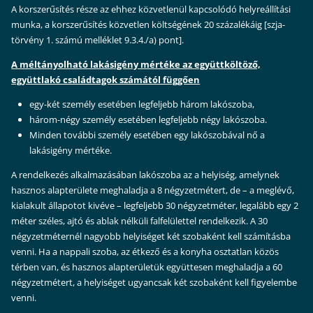
A korszerűsítés része az ehhez közvetlenül kapcsolódó helyreállítási
munka, a korszerűsítés közvetlen költségének 20 százalékáig [szja-
törvény 1. számú melléklet 9.3.4./a) pont].
A méltányolható lakásigény mértéke az együttköltöző,
együttlakó családtagok számától függően
egy-két személy esetében legfeljebb három lakószoba,
három-négy személy esetében legfeljebb négy lakószoba.
Minden további személy esetében egy lakószobával nő a
lakásigény mértéke.
A rendelkezés alkalmazásában lakószoba az a helyiség, amelynek
hasznos alapterülete meghaladja a 8 négyzetmétert, de – a meglévő,
kialakult állapotot kivéve – legfeljebb 30 négyzetméter, legalább egy 2
méter széles, ajtó és ablak nélküli falfelülettel rendelkezik. A 30
négyzetméternél nagyobb helyiséget két szobaként kell számításba
venni. Ha a nappali szoba, az étkező és a konyha osztatlan közös
térben van, és hasznos alapterületük együttesen meghaladja a 60
négyzetmétert, a helyiséget ugyancsak két szobaként kell figyelembe
venni.