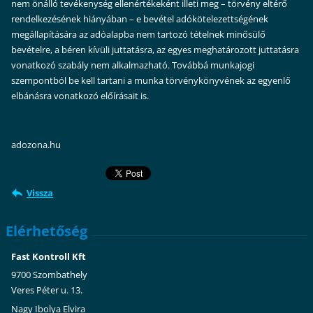
nem önálló tevékenység ellenértékeként illeti meg – törvény eltérő
rendelkezésének hiányában – e bevétel adókötelezettségének
megállapítására az adóalapba nem tartozó tételnek minősülő
bevételre, a béren kívüli juttatásra, az egyes meghatározott juttatásra
vonatkozó szabály nem alkalmazható. Továbbá munkajogi
szempontból be kell tartani a munka törvénykönyvének az egyenlő
elbánásra vonatkozó előírásait is.
adozona.hu
Vissza
Elérhetőség
Fast Kontroll Kft
9700 Szombathely
Veres Péter u. 13.
Nagy Ibolya Elvira