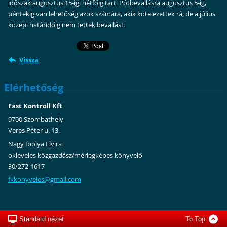
időszak augusztus 15-ig, hétfőig tart. Pótbevallásra augusztus 5-ig,
péntekig van lehetőség azok számára, akik kötelezettek rá, de a július
közepi határidőig nem tettek bevallást.
Vissza
Elérhetőség
Fast Kontroll Kft
9700 Szombathely
Veres Péter u. 13.
Nagy Ibolya Elvira
okleveles közgazdász/mérlegképes könyvelő
30/272-1617
fkkonyve
les@gmai
l.com
Standard nézet
To Top