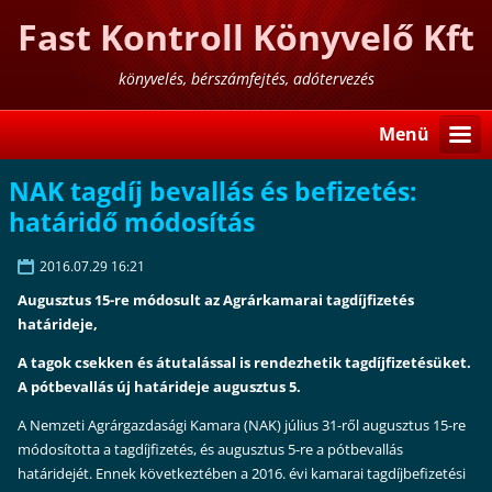
Fast Kontroll Könyvelő Kft
könyvelés, bérszámfejtés, adótervezés
Menü
NAK tagdíj bevallás és befizetés:
határidő módosítás
2016.07.29 16:21
Augusztus 15-re módosult az Agrárkamarai tagdíjfizetés
határideje,
A tagok csekken és átutalással is rendezhetik tagdíjfizetésüket.
A pótbevallás új határideje augusztus 5.
A Nemzeti Agrárgazdasági Kamara (NAK) július 31-ről augusztus 15-re
módosította a tagdíjfizetés, és augusztus 5-re a pótbevallás
határidejét. Ennek következtében a 2016. évi kamarai tagdíjbefizetési