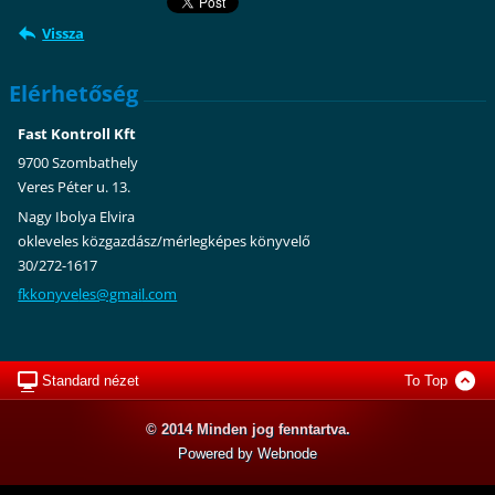
Vissza
Elérhetőség
Fast Kontroll Kft
9700 Szombathely
Veres Péter u. 13.
Nagy Ibolya Elvira
okleveles közgazdász/mérlegképes könyvelő
30/272-1617
fkkonyve
les@gmai
l.com
Standard nézet
To Top
© 2014 Minden jog fenntartva.
Powered by Webnode