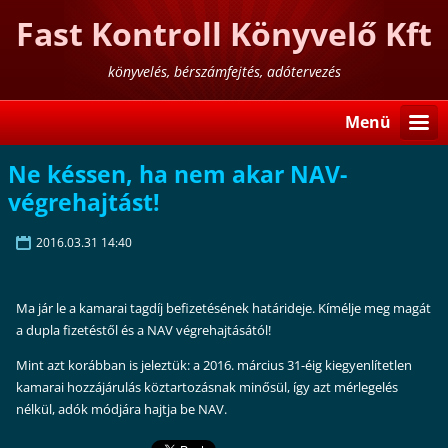
Fast Kontroll Könyvelő Kft
könyvelés, bérszámfejtés, adótervezés
Menü
Ne késsen, ha nem akar NAV-
végrehajtást!
2016.03.31 14:40
Ma jár le a kamarai tagdíj befizetésének határideje. Kímélje meg magát
a dupla fizetéstől és a NAV végrehajtásától!
Mint azt korábban is jeleztük: a 2016. március 31-éig kiegyenlítetlen
kamarai hozzájárulás köztartozásnak minősül, így azt mérlegelés
nélkül, adók módjára hajtja be NAV.