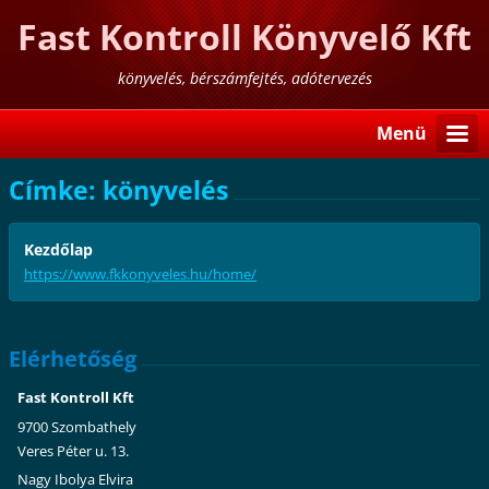
Fast Kontroll Könyvelő Kft
könyvelés, bérszámfejtés, adótervezés
Menü
Címke: könyvelés
Kezdőlap
https://www.fkkonyveles.hu/home/
Elérhetőség
Fast Kontroll Kft
9700 Szombathely
Veres Péter u. 13.
Nagy Ibolya Elvira