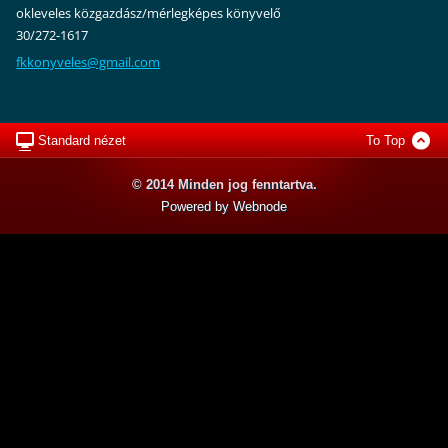
okleveles közgazdász/mérlegképes könyvelő
30/272-1617
fkkonyve
les@gmai
l.com
Standard nézet
To Top
© 2014 Minden jog fenntartva.
Powered by Webnode